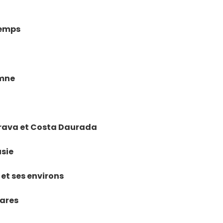
temps
omne
 Brava et Costa Daurada
usie
 et ses environs
éares