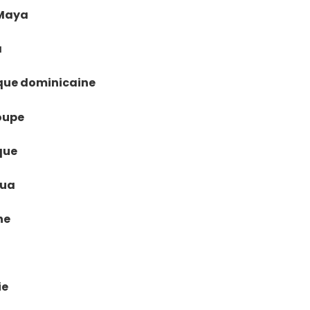
a Maya
á
lique dominicaine
loupe
ique
gua
ne
ie