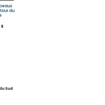
 beaux
utour du
e
 $
 du Sud