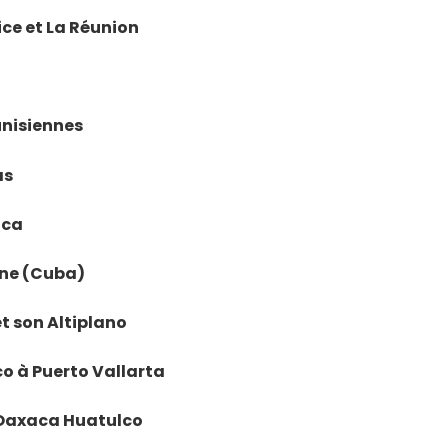
rice et La Réunion
tunisiennes
as
ica
vane (Cuba)
et son Altiplano
ico à Puerto Vallarta
e Oaxaca Huatulco