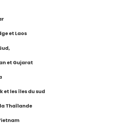
ar
dge et Laos
 Sud,
han et Gujarat
a
 et les îles du sud
e la Thaïlande
 Vietnam