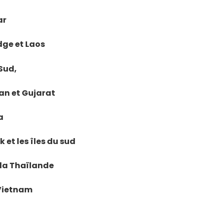
ar
dge et Laos
 Sud,
han et Gujarat
a
 et les îles du sud
e la Thaïlande
 Vietnam