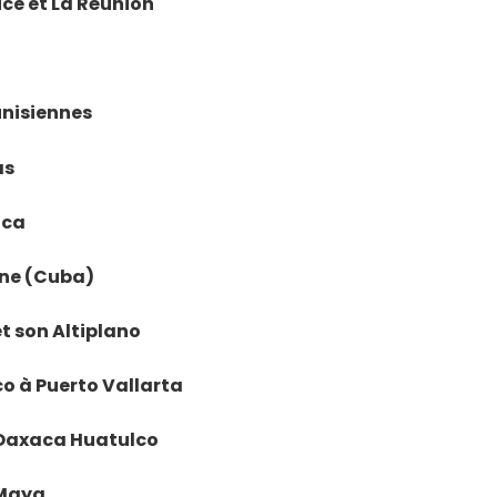
rice et La Réunion
tunisiennes
as
ica
vane (Cuba)
et son Altiplano
ico à Puerto Vallarta
e Oaxaca Huatulco
a Maya