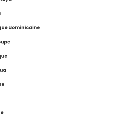
á
lique dominicaine
loupe
ique
gua
ne
ie