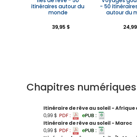
Îles de rêve - 50
Voyages go
itinéraires autour du
- 50 itinéraire
monde
autour du
39,95 $
24,99
Chapitres numériques
Itinéraire de rêve au soleil - Afrique
0,99 $
PDF :
e
PUB :
Itinéraire de rêve au soleil - Maroc
0,99 $
PDF :
e
PUB :