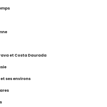
temps
omne
 Brava et Costa Daurada
usie
 et ses environs
éares
s