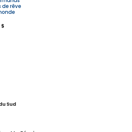
urmands
s de rêve
 monde
 $
 du Sud