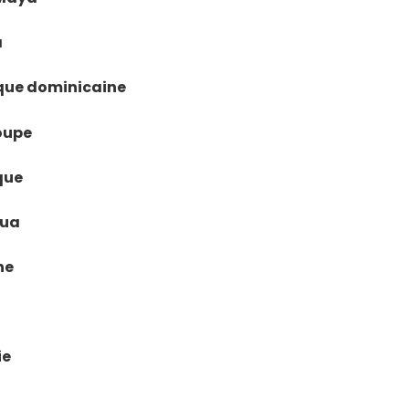
á
lique dominicaine
loupe
ique
gua
ne
ie