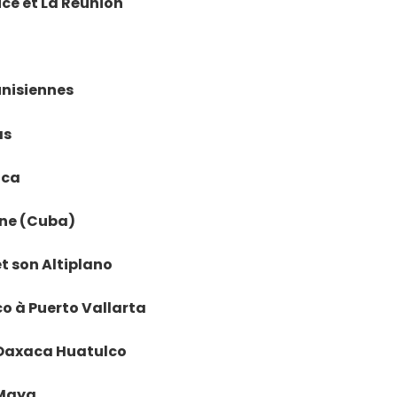
rice et La Réunion
tunisiennes
as
ica
vane (Cuba)
et son Altiplano
ico à Puerto Vallarta
e Oaxaca Huatulco
a Maya