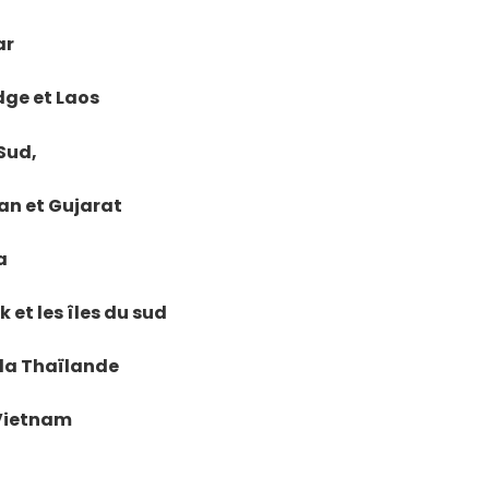
ar
dge et Laos
 Sud,
han et Gujarat
a
 et les îles du sud
e la Thaïlande
 Vietnam