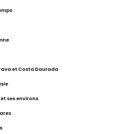
temps
omne
 Brava et Costa Daurada
usie
 et ses environs
éares
s