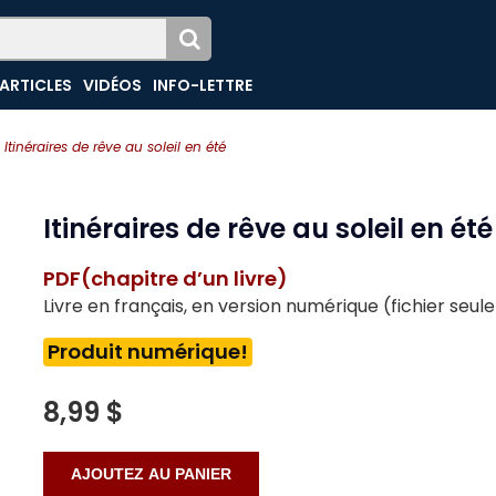
ARTICLES
VIDÉOS
INFO-LETTRE
Itinéraires de rêve au soleil en été
Itinéraires de rêve au soleil en été
PDF(chapitre d’un livre)
Livre en français, en version numérique (fichier seu
Produit numérique!
8,99 $