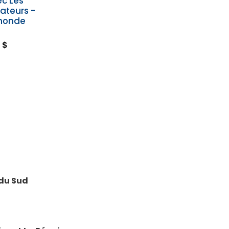
ec Les
ateurs -
monde
 $
 du Sud