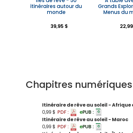
Îles de rêve - 50
À table av
itinéraires autour du
Grands Explor
monde
Menus du 
39,95 $
22,99
Chapitres numériques
Itinéraire de rêve au soleil - Afrique
0,99 $
PDF :
e
PUB :
Itinéraire de rêve au soleil - Maroc
0,99 $
PDF :
e
PUB :