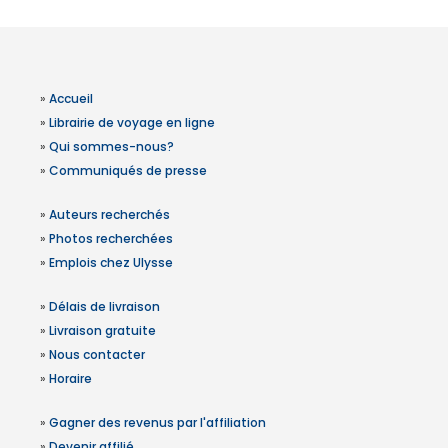
»
Accueil
»
Librairie de voyage en ligne
»
Qui sommes-nous?
»
Communiqués de presse
»
Auteurs recherchés
»
Photos recherchées
»
Emplois chez Ulysse
»
Délais de livraison
»
Livraison gratuite
»
Nous contacter
»
Horaire
»
Gagner des revenus par l'affiliation
»
Devenir affilié