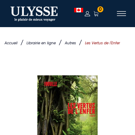
0
/
/
/
Accueil
Librairie en ligne
Autres
Les Vertus de l'Enfer