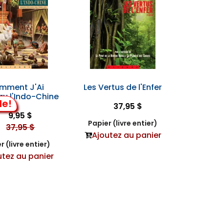
mment J'Ai
Les Vertus de l'Enfer
ru l'Indo-Chine
de!
37,95 $
9,95 $
Papier (livre entier)
37,95 $
Ajoutez au panier
r (livre entier)
utez au panier