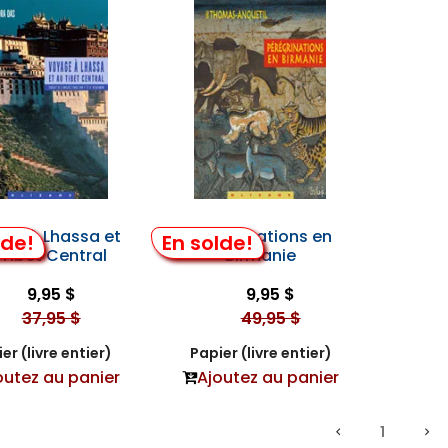
ge à Lhassa et
Pérégrinations en
lde!
En solde!
Tibet Central
Birmanie
9,95 $
9,95 $
37,95 $
49,95 $
er (livre entier)
Papier (livre entier)
outez au panier
Ajoutez au panier
1