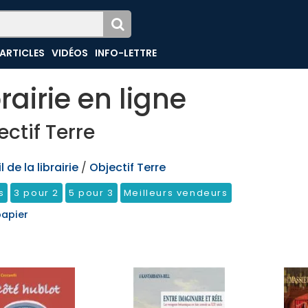
ARTICLES
VIDÉOS
INFO-LETTRE
brairie en ligne
ectif Terre
 de la librairie
/
Objectif Terre
s
3 pour 2
5 pour 3
Meilleurs vendeurs
papier