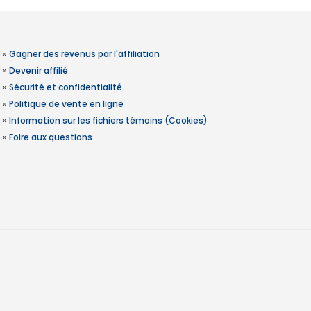
»
Gagner des revenus par l'affiliation
»
Devenir affilié
»
Sécurité et confidentialité
»
Politique de vente en ligne
»
Information sur les fichiers témoins (Cookies)
»
Foire aux questions