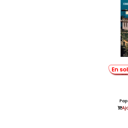
Voya
En so
au 
Papi
Aj