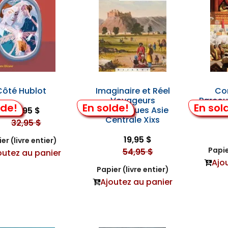
Côté Hublot
Imaginaire et Réel
Co
Voyageurs
Parcou
lde!
En solde!
En sol
Britanniques Asie
19,95 $
Centrale Xixs
32,95 $
19,95 $
er (livre entier)
Papie
54,95 $
outez au panier
Ajo
Papier (livre entier)
Ajoutez au panier