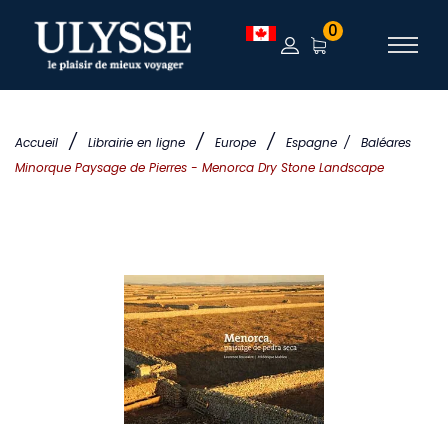
0
/
/
/
Accueil
Librairie en ligne
Europe
Espagne
/
Baléares
Minorque Paysage de Pierres - Menorca Dry Stone Landscape