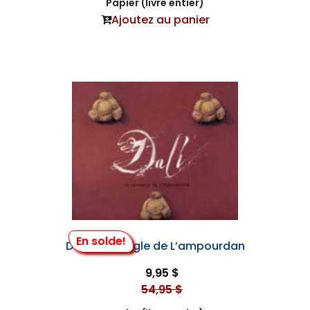
Papier (livre entier)
Ajoutez au panier
En solde!
Dali, le Triangle de L’ampourdan
9,95 $
54,95 $