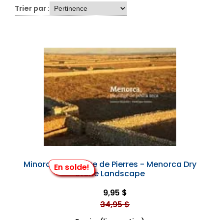
Trier par :
Minorque Paysage de Pierres - Menorca Dry
En solde!
Stone Landscape
9,95 $
34,95 $