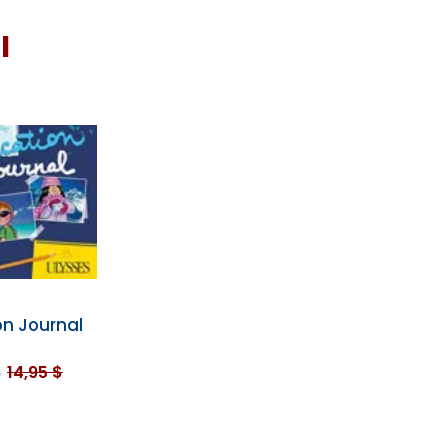
I
n Journal
$
14,95 $