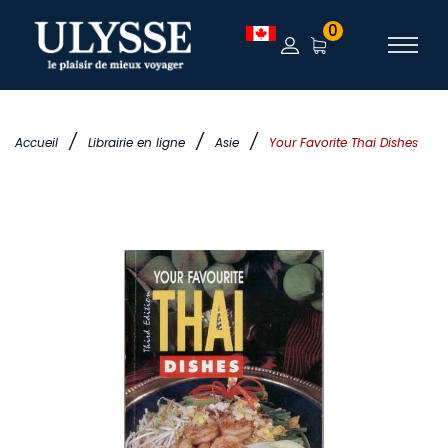
0
/
/
/
Accueil
Librairie en ligne
Asie
Your Favorite Thai Dishes