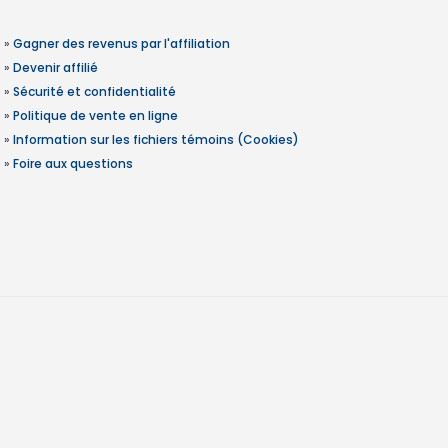
»
Gagner des revenus par l'affiliation
»
Devenir affilié
»
Sécurité et confidentialité
»
Politique de vente en ligne
»
Information sur les fichiers témoins (Cookies)
»
Foire aux questions