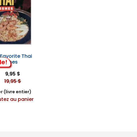
Favorite Thai
de!
Dishes
9,95 $
19,95 $
r (livre entier)
utez au panier