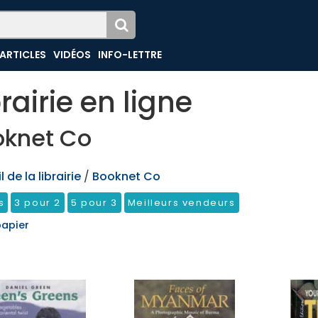
ARTICLES
VIDÉOS
INFO-LETTRE
brairie en ligne
oknet Co
 de la librairie
/
Booknet Co
s
3 pour 2
5 pour 3
Meilleurs vendeurs
papier