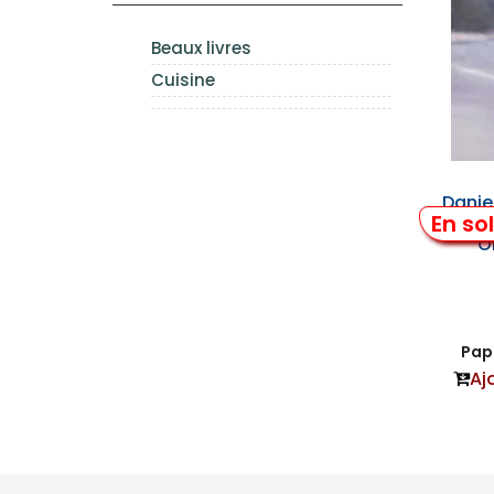
Beaux livres
Cuisine
Danie
En so
Mos
O
Papi
Aj