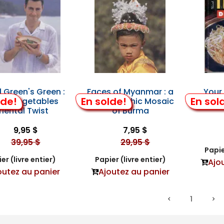
l Green's Green :
Faces of Myanmar : a
Your 
lde!
En solde!
En sol
tly Vegetables
Photographic Mosaic
riental Twist
of Burma
9,95 $
7,95 $
39,95 $
29,95 $
Papie
er (livre entier)
Papier (livre entier)
Ajo
outez au panier
Ajoutez au panier
1