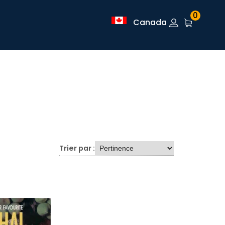
0
Canada
Trier par :