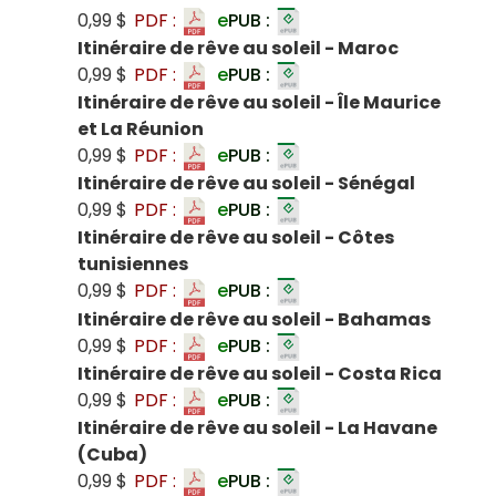
0,99 $
PDF :
e
PUB :
Itinéraire de rêve au soleil - Maroc
0,99 $
PDF :
e
PUB :
Itinéraire de rêve au soleil - Île Maurice
et La Réunion
0,99 $
PDF :
e
PUB :
Itinéraire de rêve au soleil - Sénégal
0,99 $
PDF :
e
PUB :
Itinéraire de rêve au soleil - Côtes
tunisiennes
0,99 $
PDF :
e
PUB :
Itinéraire de rêve au soleil - Bahamas
0,99 $
PDF :
e
PUB :
Itinéraire de rêve au soleil - Costa Rica
0,99 $
PDF :
e
PUB :
Itinéraire de rêve au soleil - La Havane
(Cuba)
0,99 $
PDF :
e
PUB :