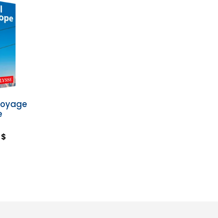
voyage
e
 $