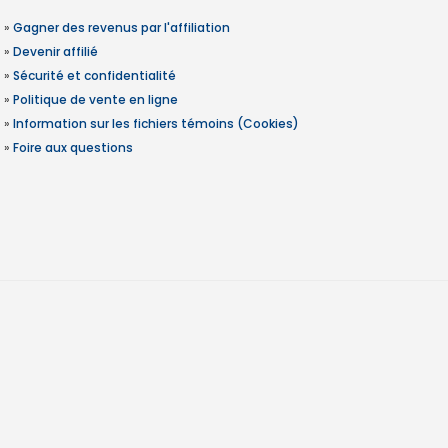
»
Gagner des revenus par l'affiliation
»
Devenir affilié
»
Sécurité et confidentialité
»
Politique de vente en ligne
»
Information sur les fichiers témoins (Cookies)
»
Foire aux questions