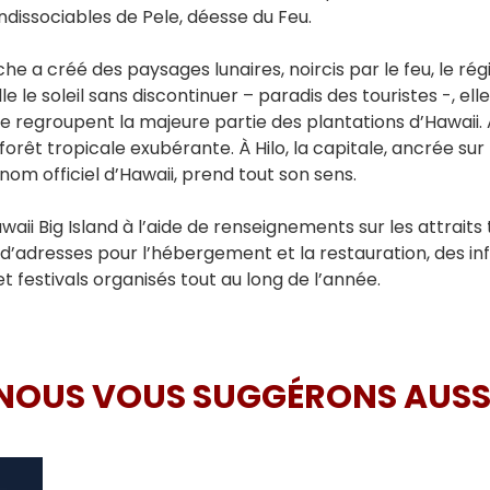
dissociables de Pele, déesse du Feu.
 a créé des paysages lunaires, noircis par le feu, le régim
lle le soleil sans discontinuer – paradis des touristes -,
ù se regroupent la majeure partie des plantations d’Hawaii.
forêt tropicale exubérante. À Hilo, la capitale, ancrée sur l
surnom officiel d’Hawaii, prend tout son sens.
aii Big Island à l’aide de renseignements sur les attraits
et d’adresses pour l’hébergement et la restauration, des inf
 et festivals organisés tout au long de l’année.
NOUS VOUS SUGGÉRONS AUSS