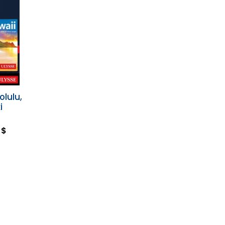
olulu,
i
 $