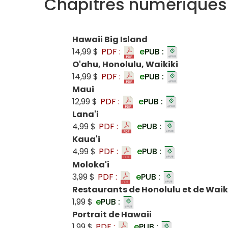
Chapitres numériques
Hawaii Big Island
14,99 $
PDF :
e
PUB :
O'ahu, Honolulu, Waikiki
14,99 $
PDF :
e
PUB :
Maui
12,99 $
PDF :
e
PUB :
Lana'i
4,99 $
PDF :
e
PUB :
Kaua'i
4,99 $
PDF :
e
PUB :
Moloka'i
3,99 $
PDF :
e
PUB :
Restaurants de Honolulu et de Waik
1,99 $
e
PUB :
Portrait de Hawaii
1,99 $
PDF :
e
PUB :