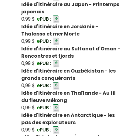
Idée d'itinéraire au Japon - Printemps
japonais
0,99 $
e
PUB :
Idée d'itinéraire en Jordanie -
Thalasso et mer Morte
0,99 $
e
PUB :
Idée d'itinéraire au Sultanat d'Oman -
Rencontres et fjords
0,99 $
e
PUB :
Idée d'itinéraire en Ouzbékistan - les
grands conquérants
0,99 $
e
PUB :
Idée d'itinéraire en Thaïlande - Au fil
du fleuve Mékong
0,99 $
e
PUB :
Idée d'itinéraire en Antarctique - les
pas des explorateurs
0,99 $
e
PUB :