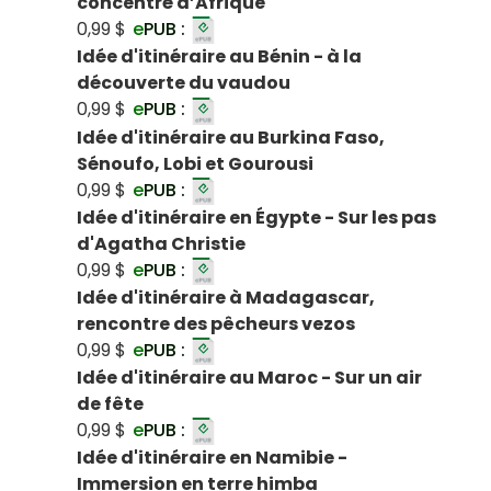
concentré d’Afrique
0,99 $
e
PUB :
Idée d'itinéraire au Bénin - à la
découverte du vaudou
0,99 $
e
PUB :
Idée d'itinéraire au Burkina Faso,
Sénoufo, Lobi et Gourousi
0,99 $
e
PUB :
Idée d'itinéraire en Égypte - Sur les pas
d'Agatha Christie
0,99 $
e
PUB :
Idée d'itinéraire à Madagascar,
rencontre des pêcheurs vezos
0,99 $
e
PUB :
Idée d'itinéraire au Maroc - Sur un air
de fête
0,99 $
e
PUB :
Idée d'itinéraire en Namibie -
Immersion en terre himba