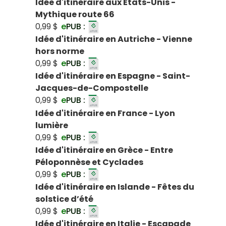
Idée d'itinéraire aux États-Unis -
Mythique route 66
0,99 $
e
PUB :
Idée d'itinéraire en Autriche - Vienne
hors norme
0,99 $
e
PUB :
Idée d'itinéraire en Espagne - Saint-
Jacques-de-Compostelle
0,99 $
e
PUB :
Idée d'itinéraire en France - Lyon
lumière
0,99 $
e
PUB :
Idée d'itinéraire en Grèce - Entre
Péloponnèse et Cyclades
0,99 $
e
PUB :
Idée d'itinéraire en Islande - Fêtes du
solstice d’été
0,99 $
e
PUB :
Idée d'itinéraire en Italie - Escapade