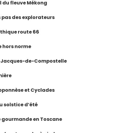
fil du fleuve Mékong
es pas des explorateurs
ythique route 66
ne hors norme
nt-Jacques-de-Compostelle
mière
éloponnèse et Cyclades
u solstice d’été
ade gourmande en Toscane