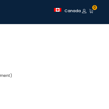
0
Canada
lement)