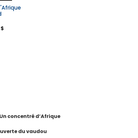
'Afrique
d
 $
- Un concentré d’Afrique
couverte du vaudou