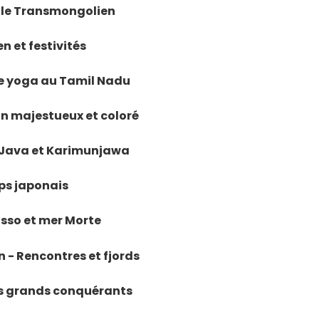
 - le Transmongolien
en et festivités
 de yoga au Tamil Nadu
han majestueux et coloré
i, Java et Karimunjawa
mps japonais
asso et mer Morte
n - Rencontres et fjords
les grands conquérants