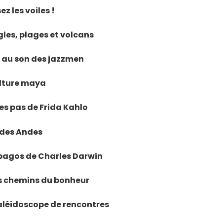
z les voiles !
gles, plages et volcans
e au son des jazzmen
ulture maya
les pas de Frida Kahlo
s des Andes
ápagos de Charles Darwin
les chemins du bonheur
kaléidoscope de rencontres