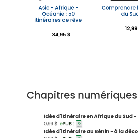
Asie - Afrique -
Comprendre l
Océanie : 50
du Su
itinéraires de rêve
12,99
34,95 $
Chapitres numériques
Idée d'itinéraire en Afrique du Sud 
0,99 $
e
PUB :
Idée d'itinéraire au Bénin - à la dé