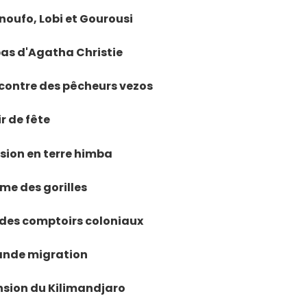
énoufo, Lobi et Gourousi
 pas d'Agatha Christie
ncontre des pêcheurs vezos
ir de fête
rsion en terre himba
me des gorilles
e des comptoirs coloniaux
grande migration
ension du Kilimandjaro