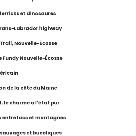
 derricks et dinosaures
a Trans-Labrador highway
 Trail, Nouvelle-Écosse
 de Fundy Nouvelle-Écosse
méricain
ion de la côte du Maine
, le charme à l’état pur
s entre lacs et montagnes
s sauvages et bucoliques