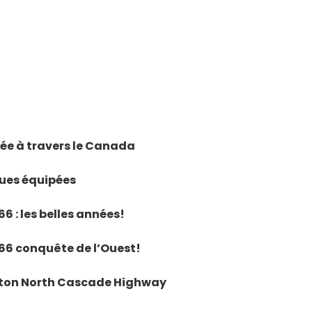
pée à travers le Canada
gues équipées
66 : les belles années!
 66 conquête de l’Ouest!
ngton North Cascade Highway