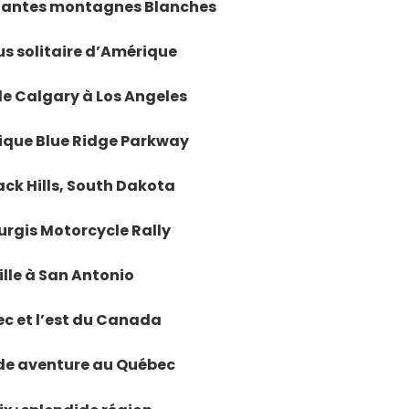
uflantes montagnes Blanches
lus solitaire d’Amérique
 de Calgary à Los Angeles
hique Blue Ridge Parkway
lack Hills, South Dakota
turgis Motorcycle Rally
ille à San Antonio
ec et l’est du Canada
nde aventure au Québec