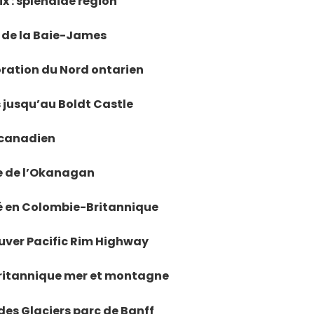
ix : splendide région
e de la Baie-James
loration du Nord ontarien
s jusqu’au Boldt Castle
t canadien
ée de l’Okanagan
hé en Colombie-Britannique
ouver Pacific Rim Highway
Britannique mer et montagne
des Glaciers parc de Banff