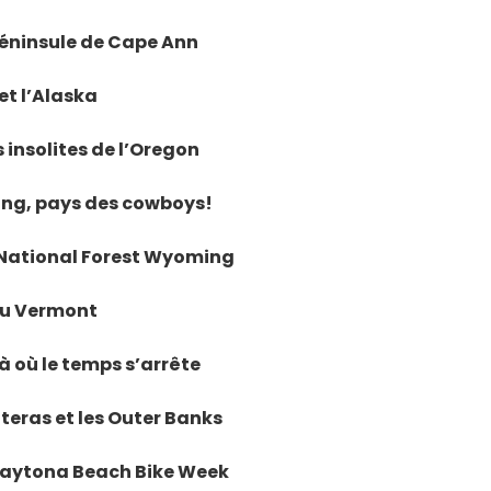
 péninsule de Cape Ann
et l’Alaska
 insolites de l’Oregon
ming, pays des cowboys!
n National Forest Wyoming
 au Vermont
là où le temps s’arrête
teras et les Outer Banks
, Daytona Beach Bike Week