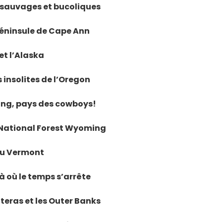
s sauvages et bucoliques
 péninsule de Cape Ann
et l’Alaska
 insolites de l’Oregon
ming, pays des cowboys!
n National Forest Wyoming
 au Vermont
là où le temps s’arrête
teras et les Outer Banks