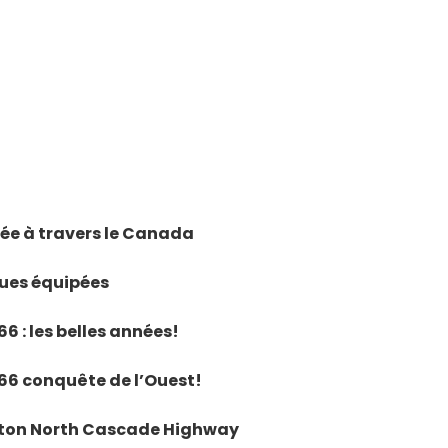
pée à travers le Canada
gues équipées
66 : les belles années!
 66 conquête de l’Ouest!
ngton North Cascade Highway