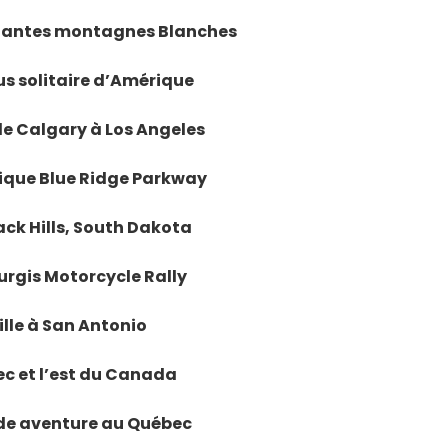
uflantes montagnes Blanches
lus solitaire d’Amérique
 de Calgary à Los Angeles
hique Blue Ridge Parkway
lack Hills, South Dakota
turgis Motorcycle Rally
ille à San Antonio
ec et l’est du Canada
nde aventure au Québec