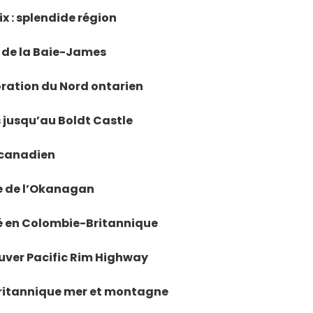
ix : splendide région
e de la Baie-James
loration du Nord ontarien
s jusqu’au Boldt Castle
t canadien
ée de l’Okanagan
hé en Colombie-Britannique
ouver Pacific Rim Highway
Britannique mer et montagne