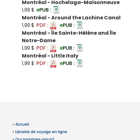
Montréal - Hochelaga-Maisonneuve
1,99 $
e
PUB :
Montréal - Around the Lachine Canal
1,99 $
PDF :
e
PUB :
Montréal - Île Sainte-Hélène and Île
Notre-Dame
1,99 $
PDF :
e
PUB :
Montréal - Little Italy
1,99 $
PDF :
e
PUB :
»
Accueil
»
Librairie de voyage en ligne
»
Qui sommes-nous?