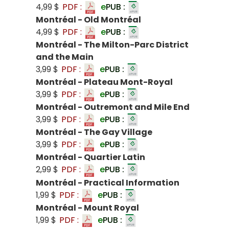
4,99 $
PDF :
e
PUB :
Montréal - Old Montréal
4,99 $
PDF :
e
PUB :
Montréal - The Milton-Parc District
and the Main
3,99 $
PDF :
e
PUB :
Montréal - Plateau Mont-Royal
3,99 $
PDF :
e
PUB :
Montréal - Outremont and Mile End
3,99 $
PDF :
e
PUB :
Montréal - The Gay Village
3,99 $
PDF :
e
PUB :
Montréal - Quartier Latin
2,99 $
PDF :
e
PUB :
Montréal - Practical Information
1,99 $
PDF :
e
PUB :
Montréal - Mount Royal
1,99 $
PDF :
e
PUB :