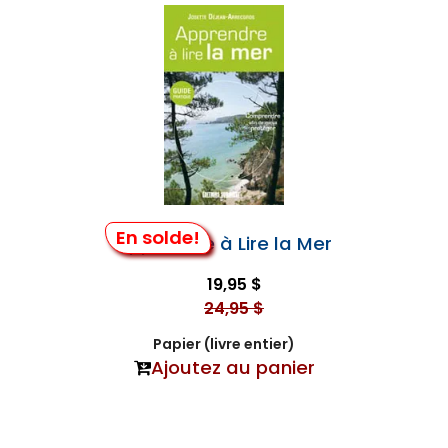
En solde!
Apprendre à Lire la Mer
19,95 $
24,95 $
Papier (livre entier)
Ajoutez au panier