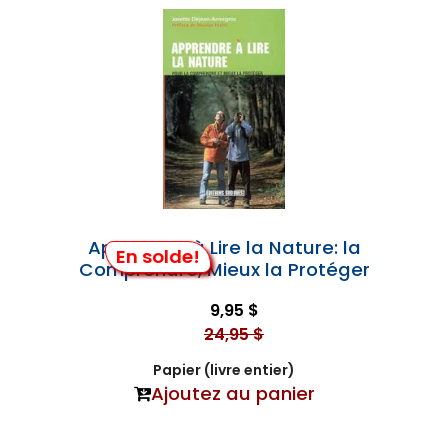
Apprendre à Lire la Nature: la
En solde!
Comprendre, Mieux la Protéger
9,95 $
24,95 $
Papier (livre entier)
Ajoutez au panier