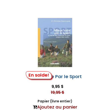
En solde!
Mieux Vivre Par le Sport
9,95 $
19,95 $
Papier (livre entier)
Ajoutez au panier