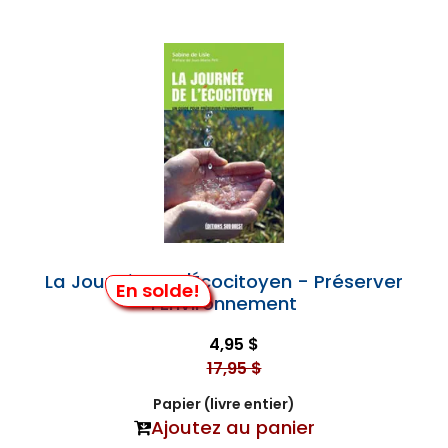
La Journée de l'Écocitoyen - Préserver
En solde!
l'Environnement
4,95 $
17,95 $
Papier (livre entier)
Ajoutez au panier