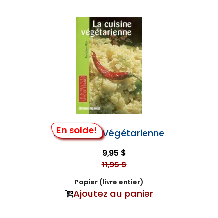
En solde!
La Cuisine Végétarienne
9,95 $
11,95 $
Papier (livre entier)
Ajoutez au panier