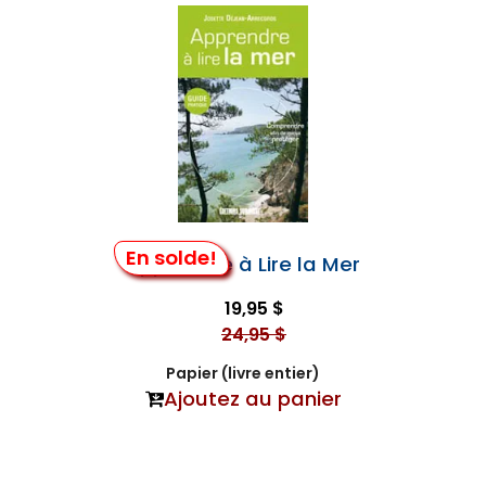
En solde!
Apprendre à Lire la Mer
19,95 $
24,95 $
Papier (livre entier)
Ajoutez au panier