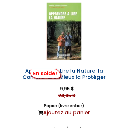
Apprendre à Lire la Nature: la
En solde!
Comprendre, Mieux la Protéger
9,95 $
24,95 $
Papier (livre entier)
Ajoutez au panier