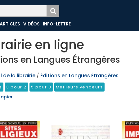
ARTICLES
VIDÉOS
INFO-LETTRE
brairie en ligne
tions en Langues Étrangères
 de la librairie
/
Éditions en Langues Étrangères
s
3 pour 2
5 pour 3
Meilleurs vendeurs
papier