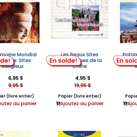
imoine Mondial
Les Beaux Sites
Patri
lde!
En solde!
En sol
 Chine: Sites
Touristiques de la
en 
Religieux
Chine
6,95 $
4,95 $
9,95 $
19,95 $
er (livre entier)
Papier (livre entier)
Papie
outez au panier
Ajoutez au panier
Ajo