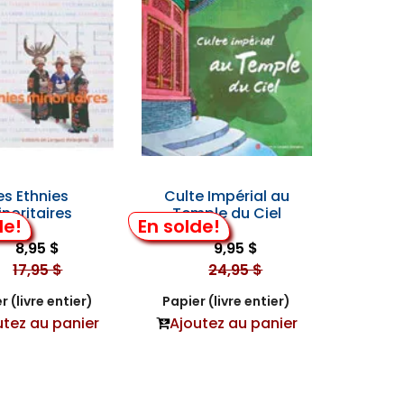
es Ethnies
Culte Impérial au
noritaires
Temple du Ciel
de!
En solde!
8,95 $
9,95 $
17,95 $
24,95 $
r (livre entier)
Papier (livre entier)
utez au panier
Ajoutez au panier