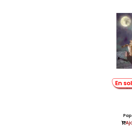
Sur 
En so
Gr
Papi
Aj