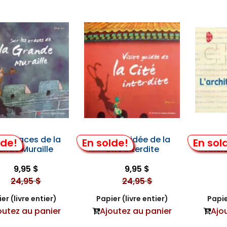
les Traces de la
Visite Guidée de la
L'A
lde!
En solde!
En sol
ande Muraille
Cité Interdite
Anci
9,95 $
9,95 $
24,95 $
24,95 $
er (livre entier)
Papier (livre entier)
Papie
outez au panier
Ajoutez au panier
Ajo