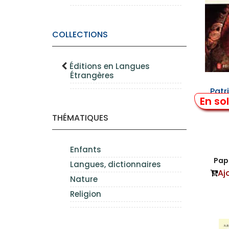
COLLECTIONS
Éditions en Langues
Étrangères
Patr
En so
en
THÉMATIQUES
Enfants
Papi
Langues, dictionnaires
Aj
Nature
Religion