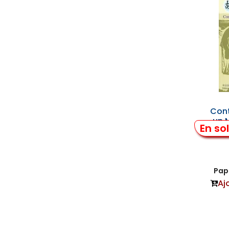
Cont
un 
En so
Papi
Aj