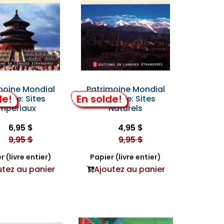
moine Mondial
Patrimoine Mondial
de!
En solde!
Chine: Sites
en Chine: Sites
Impériaux
Naturels
6,95 $
4,95 $
9,95 $
9,95 $
r (livre entier)
Papier (livre entier)
utez au panier
Ajoutez au panier