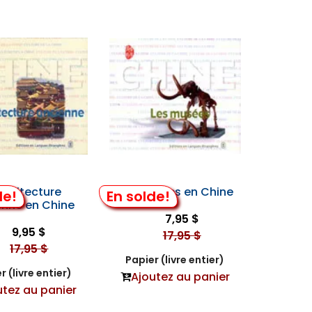
rchitecture
Les Musées en Chine
de!
En solde!
enne en Chine
7,95 $
9,95 $
17,95 $
17,95 $
Papier (livre entier)
r (livre entier)
Ajoutez au panier
utez au panier