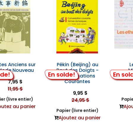
es Anciens sur
Pékin (Beijing) au
L
Mode Nouveau
Bout des Doigts -
Mi
lde!
En solde!
En sol
Conversations
Courantes
7,95 $
11,95 $
9,95 $
er (livre entier)
Papie
24,95 $
outez au panier
Ajo
Papier (livre entier)
Ajoutez au panier