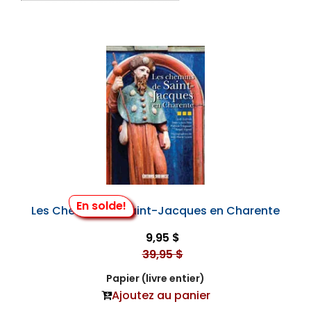
En solde!
Les Chemins de Saint-Jacques en Charente
9,95 $
39,95 $
Papier (livre entier)
Ajoutez au panier