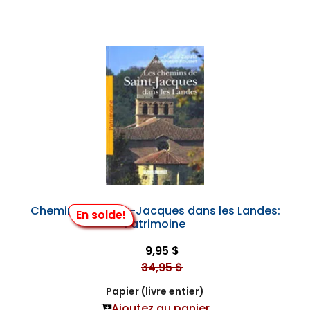
Chemins de Saint-Jacques dans les Landes:
En solde!
Patrimoine
9,95 $
34,95 $
Papier (livre entier)
Ajoutez au panier