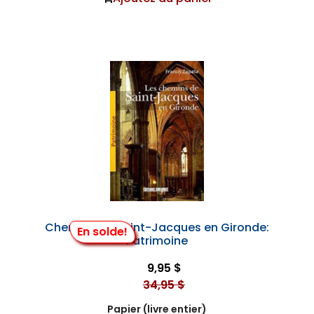
Chemins de Saint-Jacques en Gironde:
En solde!
Patrimoine
9,95 $
34,95 $
Papier (livre entier)