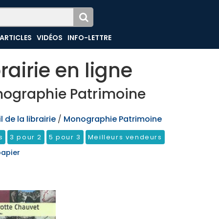
ARTICLES
VIDÉOS
INFO-LETTRE
brairie en ligne
ographie Patrimoine
 de la librairie
/
Monographie Patrimoine
s
3 pour 2
5 pour 3
Meilleurs vendeurs
papier