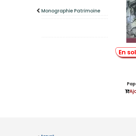
Monographie Patrimoine
En so
La 
Papi
Aj