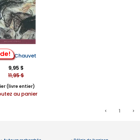
lde!
Grotte Chauvet
9,95 $
11,95 $
er (livre entier)
outez au panier
1