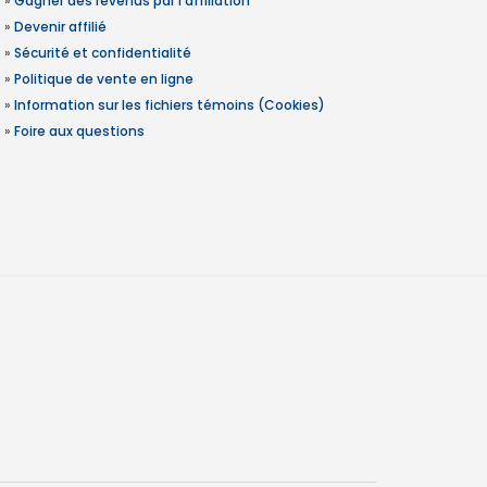
»
Gagner des revenus par l'affiliation
»
Devenir affilié
»
Sécurité et confidentialité
»
Politique de vente en ligne
»
Information sur les fichiers témoins (Cookies)
»
Foire aux questions