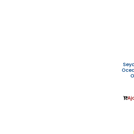
Seyc
Ocea
O
Aj