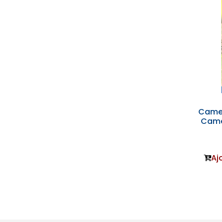
Came
Came
Aj