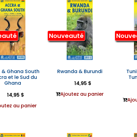
eauté
Nouveauté
Nouve
 & Ghana South
Rwanda & Burundi
Tuni
cra et le Sud du
Tun
Ghana
14,95 $
Ajoutez au panier
14,95 $
Ajo
outez au panier