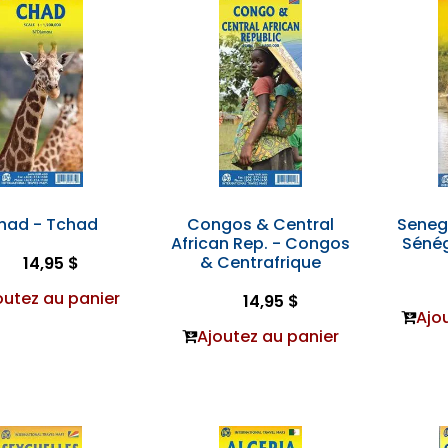
had - Tchad
Congos & Central
Seneg
African Rep. - Congos
Sénég
& Centrafrique
14,95 $
outez au panier
14,95 $
Ajo
Ajoutez au panier