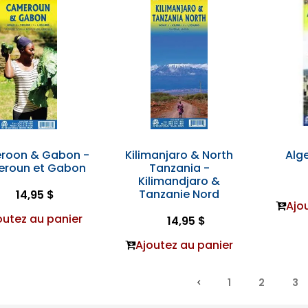
roon & Gabon -
Kilimanjaro & North
Alge
roun et Gabon
Tanzania -
Kilimandjaro &
Tanzanie Nord
14,95 $
Ajo
outez au panier
14,95 $
Ajoutez au panier
1
2
3