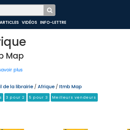
ARTICLES
VIDÉOS
INFO-LETTRE
rique
b Map
avoir plus
 de la librairie
/
Afrique
/
Itmb Map
s
3 pour 2
5 pour 3
Meilleurs vendeurs