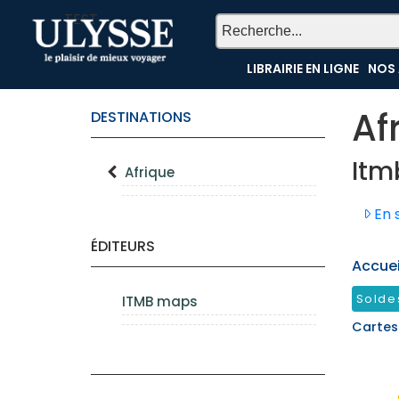
TEST
LIBRAIRIE EN LIGNE
NOS 
Af
DESTINATIONS
Itm
Afrique
En s
ÉDITEURS
Accueil
Solde
ITMB maps
Cartes