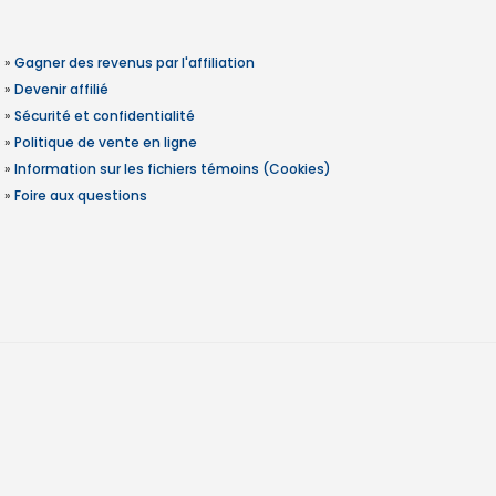
»
Gagner des revenus par l'affiliation
»
Devenir affilié
»
Sécurité et confidentialité
»
Politique de vente en ligne
»
Information sur les fichiers témoins (Cookies)
»
Foire aux questions