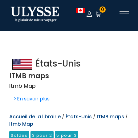
TEST
0
États-Unis
ITMB maps
Itmb Map
En savoir plus
Accueil de la librairie
/
États-Unis
/
ITMB maps
/
Itmb Map
Soldes
3 pour 2
5 pour 3