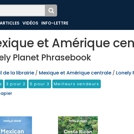
ARTICLES
VIDÉOS
INFO-LETTRE
xique et Amérique cen
ely Planet Phrasebook
 de la librairie
/
Mexique et Amérique centrale
/
Lonely 
s
3 pour 2
5 pour 3
Meilleurs vendeurs
papier