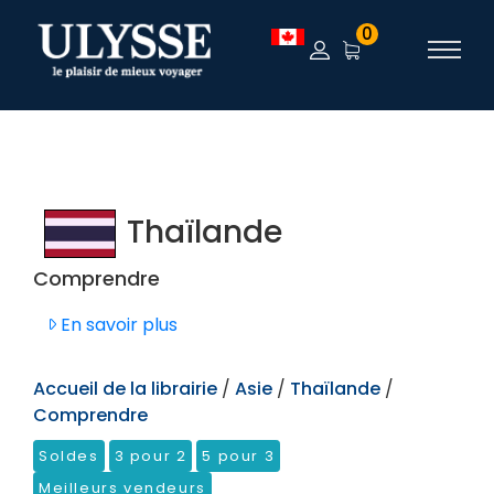
TEST
0
Thaïlande
Comprendre
En savoir plus
Accueil de la librairie
/
Asie
/
Thaïlande
/
Comprendre
Soldes
3 pour 2
5 pour 3
Meilleurs vendeurs