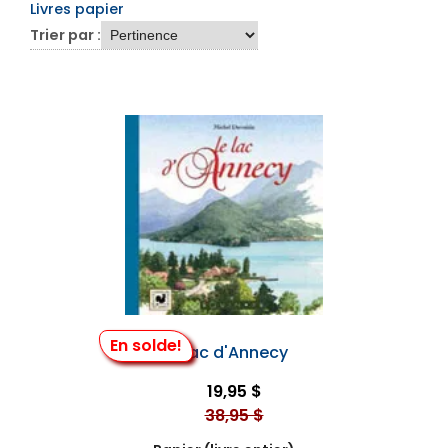
Livres papier
Trier par :
En solde!
Le Lac d'Annecy
19,95 $
38,95 $