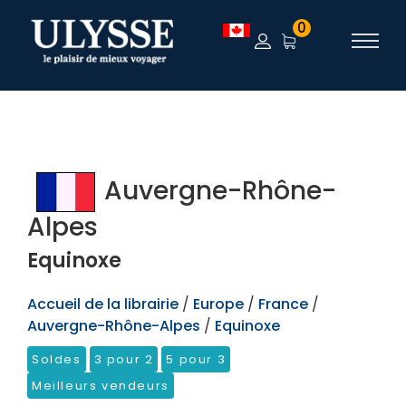
TEST
0
Auvergne-Rhône-
Alpes
Equinoxe
Accueil de la librairie
/
Europe
/
France
/
Auvergne-Rhône-Alpes
/
Equinoxe
Soldes
3 pour 2
5 pour 3
Meilleurs vendeurs