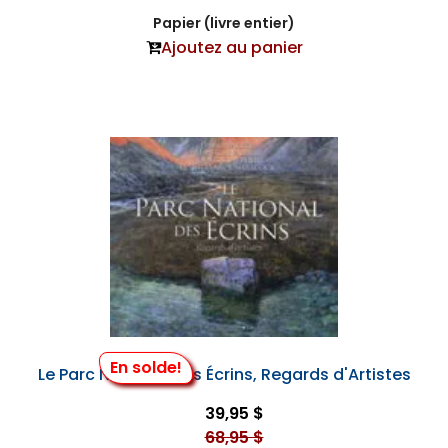
Papier (livre entier)
Ajoutez au panier
En solde!
Le Parc National des Écrins, Regards d'Artistes
39,95 $
68,95 $