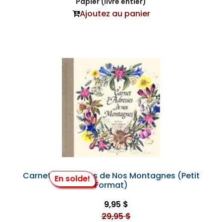
Papier (livre entier)
Ajoutez au panier
Carnet d'Adresses de Nos Montagnes (Petit
En solde!
Format)
9,95 $
29,95 $