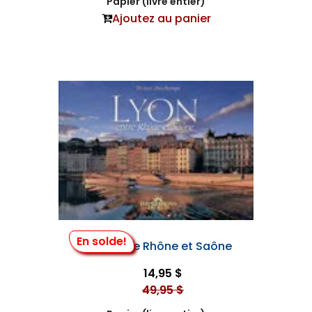
Papier (livre entier)
Ajoutez au panier
En solde!
Lyon, Entre Rhône et Saône
14,95 $
49,95 $