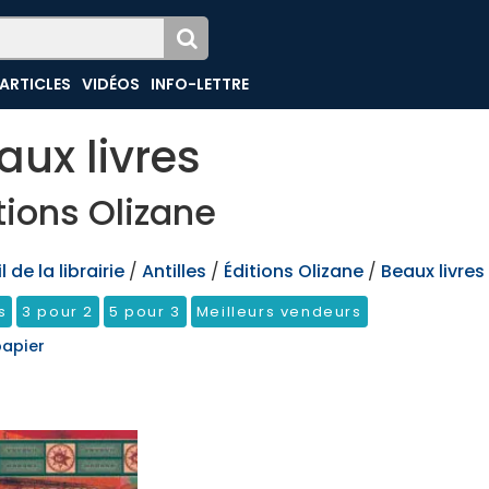
ARTICLES
VIDÉOS
INFO-LETTRE
aux livres
tions Olizane
 de la librairie
/
Antilles
/
Éditions Olizane
/
Beaux livres
s
3 pour 2
5 pour 3
Meilleurs vendeurs
papier