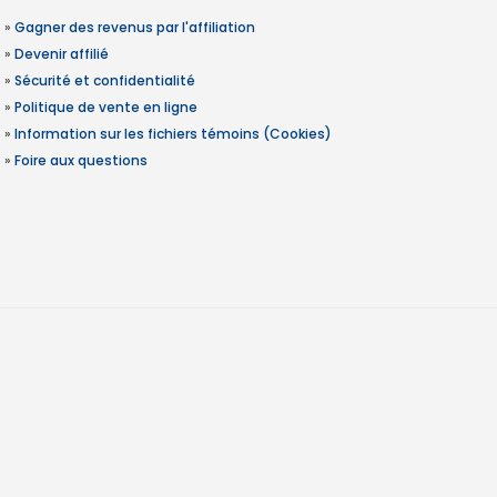
»
Gagner des revenus par l'affiliation
»
Devenir affilié
»
Sécurité et confidentialité
»
Politique de vente en ligne
»
Information sur les fichiers témoins (Cookies)
»
Foire aux questions