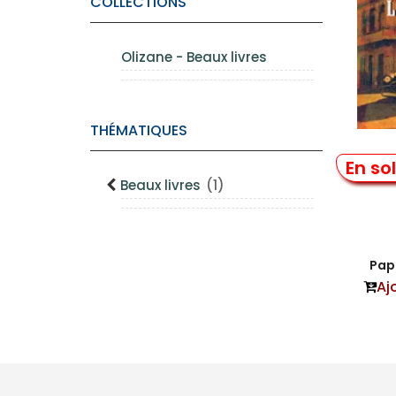
COLLECTIONS
Olizane - Beaux livres
THÉMATIQUES
La 
En so
Beaux livres
(1)
Papi
Aj