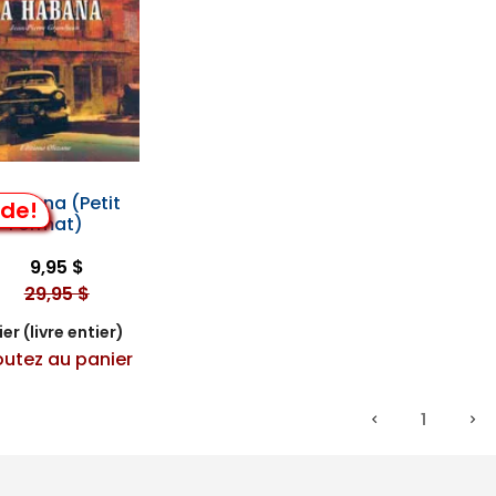
Habana (Petit
lde!
Format)
9,95 $
29,95 $
er (livre entier)
outez au panier
1