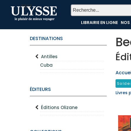
TEST
LIBRAIRIE EN LIGNE
NOS 
Be
DESTINATIONS
Édi
Antilles
Cuba
Accueil
Solde
ÉDITEURS
Livres 
Éditions Olizane