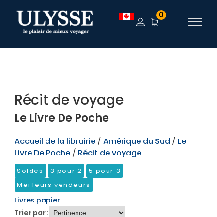
TEST
0
Récit de voyage
Le Livre De Poche
Accueil de la librairie
/
Amérique du Sud
/
Le
Livre De Poche
/
Récit de voyage
Soldes
3 pour 2
5 pour 3
Meilleurs vendeurs
Livres papier
Trier par :