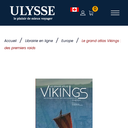
0
/
/
/
Accueil
Librairie en ligne
Europe
Le grand atlas Vikings :
des premiers raids