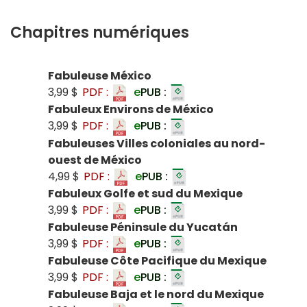
Chapitres numériques
Fabuleuse México
3,99 $
PDF :
e
PUB :
Fabuleux Environs de México
3,99 $
PDF :
e
PUB :
Fabuleuses Villes coloniales au nord-
ouest de México
4,99 $
PDF :
e
PUB :
Fabuleux Golfe et sud du Mexique
3,99 $
PDF :
e
PUB :
Fabuleuse Péninsule du Yucatán
3,99 $
PDF :
e
PUB :
Fabuleuse Côte Pacifique du Mexique
3,99 $
PDF :
e
PUB :
Fabuleuse Baja et le nord du Mexique