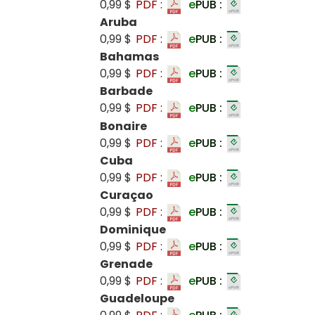
0,99 $
PDF :
e
PUB :
Aruba
0,99 $
PDF :
e
PUB :
Bahamas
0,99 $
PDF :
e
PUB :
Barbade
0,99 $
PDF :
e
PUB :
Bonaire
0,99 $
PDF :
e
PUB :
Cuba
0,99 $
PDF :
e
PUB :
Curaçao
0,99 $
PDF :
e
PUB :
Dominique
0,99 $
PDF :
e
PUB :
Grenade
0,99 $
PDF :
e
PUB :
Guadeloupe