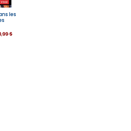
ans les
es
1,99 $