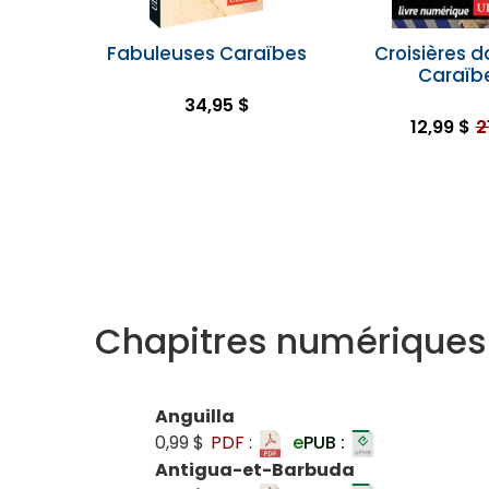
Fabuleuses Caraïbes
Croisières d
Caraïb
34,95 $
12,99 $
2
Chapitres numériques
Anguilla
0,99 $
PDF :
e
PUB :
Antigua-et-Barbuda