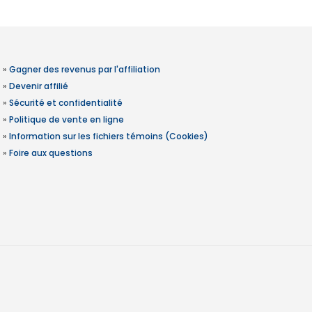
»
Gagner des revenus par l'affiliation
»
Devenir affilié
»
Sécurité et confidentialité
»
Politique de vente en ligne
»
Information sur les fichiers témoins (Cookies)
»
Foire aux questions