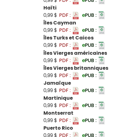
0,99 $
PDF :
e
PUB :
Haïti
0,99 $
PDF :
e
PUB :
Îles Cayman
0,99 $
PDF :
e
PUB :
Îles Turks et Caicos
0,99 $
PDF :
e
PUB :
Îles Vierges américaines
0,99 $
PDF :
e
PUB :
Îles Vierges britanniques
0,99 $
PDF :
e
PUB :
Jamaïque
0,99 $
PDF :
e
PUB :
Martinique
0,99 $
PDF :
e
PUB :
Montserrat
0,99 $
PDF :
e
PUB :
Puerto Rico
0,99 $
PDF :
e
PUB :