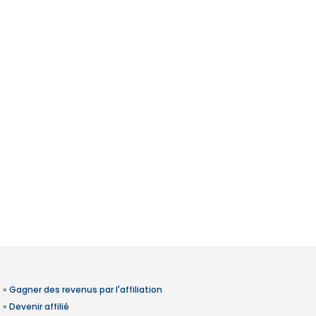
»
Gagner des revenus par l'affiliation
»
Devenir affilié