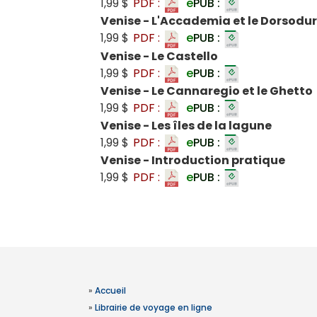
1,99 $
PDF :
e
PUB :
Venise - L'Accademia et le Dorsodu
1,99 $
PDF :
e
PUB :
Venise - Le Castello
1,99 $
PDF :
e
PUB :
Venise - Le Cannaregio et le Ghetto
1,99 $
PDF :
e
PUB :
Venise - Les îles de la lagune
1,99 $
PDF :
e
PUB :
Venise - Introduction pratique
1,99 $
PDF :
e
PUB :
»
Accueil
»
Librairie de voyage en ligne