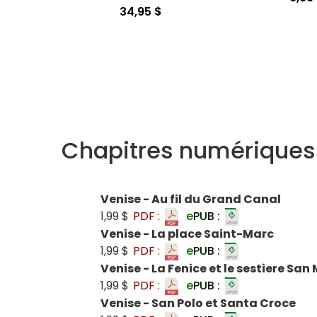
34,95 $
Chapitres numériques
Venise - Au fil du Grand Canal
1,99 $
PDF :
e
PUB :
Venise - La place Saint-Marc
1,99 $
PDF :
e
PUB :
Venise - La Fenice et le sestiere San
1,99 $
PDF :
e
PUB :
Venise - San Polo et Santa Croce