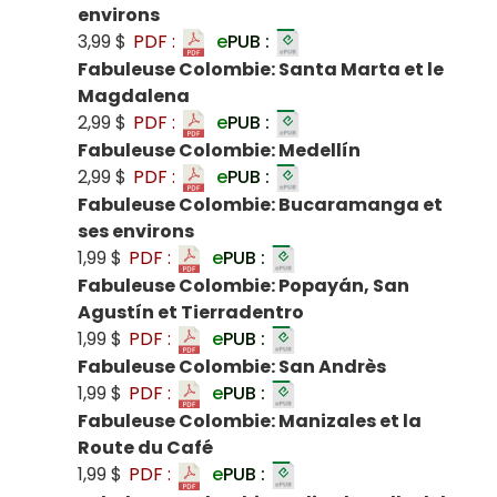
environs
3,99 $
PDF :
e
PUB :
Fabuleuse Colombie: Santa Marta et le
Magdalena
2,99 $
PDF :
e
PUB :
Fabuleuse Colombie: Medellín
2,99 $
PDF :
e
PUB :
Fabuleuse Colombie: Bucaramanga et
ses environs
1,99 $
PDF :
e
PUB :
Fabuleuse Colombie: Popayán, San
Agustín et Tierradentro
1,99 $
PDF :
e
PUB :
Fabuleuse Colombie: San Andrès
1,99 $
PDF :
e
PUB :
Fabuleuse Colombie: Manizales et la
Route du Café
1,99 $
PDF :
e
PUB :