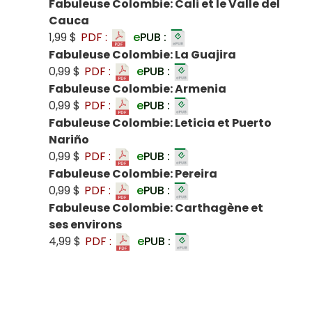
Fabuleuse Colombie: Cali et le Valle del
Cauca
1,99 $
PDF :
e
PUB :
Fabuleuse Colombie: La Guajira
0,99 $
PDF :
e
PUB :
Fabuleuse Colombie: Armenia
0,99 $
PDF :
e
PUB :
Fabuleuse Colombie: Leticia et Puerto
Nariño
0,99 $
PDF :
e
PUB :
Fabuleuse Colombie: Pereira
0,99 $
PDF :
e
PUB :
Fabuleuse Colombie: Carthagène et
ses environs
4,99 $
PDF :
e
PUB :