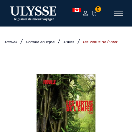
0
/
/
/
Accueil
Librairie en ligne
Autres
Les Vertus de l'Enfer