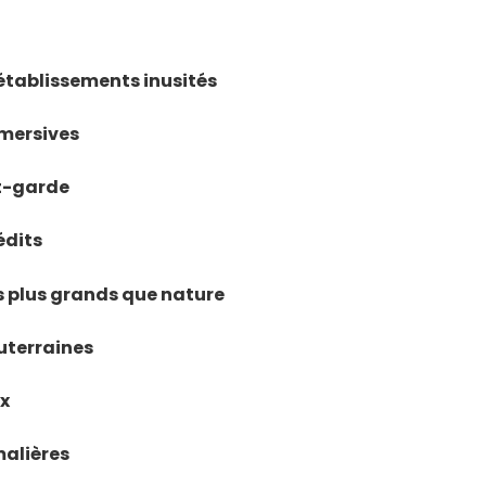
établissements inusités
mmersives
nt-garde
édits
ls plus grands que nature
uterraines
ux
malières