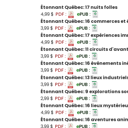
Étonnant Québec: 17 nuits folles
4,99 $
PDF :
e
PUB :
Étonnant Québec: 16 commerces et 
3,99 $
PDF :
e
PUB :
Étonnant Québec: 17 expériences i
4,99 $
PDF :
e
PUB :
Étonnant Québec: 11 circuits d'ava
3,99 $
PDF :
e
PUB :
Étonnant Québec: 16 événements in
3,99 $
PDF :
e
PUB :
Étonnant Québec: 13 lieux industrie
3,99 $
PDF :
e
PUB :
Étonnant Québec: 9 explorations so
2,99 $
PDF :
e
PUB :
Étonnant Québec: 16 lieux mystérie
4,99 $
PDF :
e
PUB :
Étonnant Québec: 16 aventures ani
3,99 $
PDF :
e
PUB :