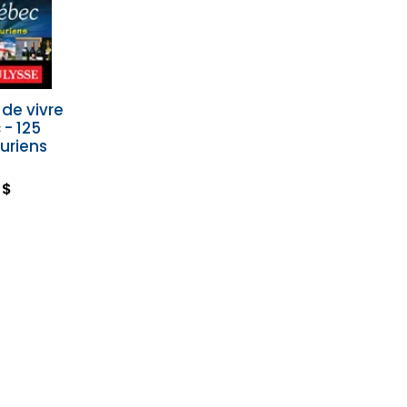
t de vivre
- 125
curiens
 $