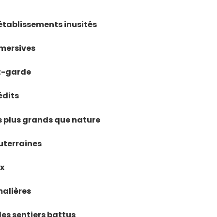
établissements inusités
mmersives
nt-garde
édits
ls plus grands que nature
uterraines
ux
malières
des sentiers battus