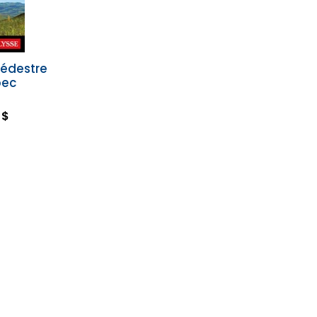
édestre
bec
 $