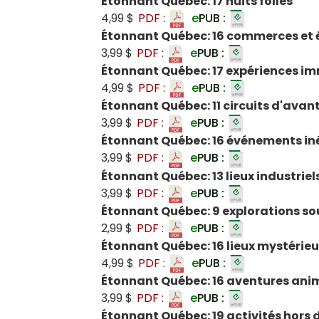
Étonnant Québec: 17 nuits folles
4,99 $
PDF :
e
PUB :
Étonnant Québec: 16 commerces et 
3,99 $
PDF :
e
PUB :
Étonnant Québec: 17 expériences i
4,99 $
PDF :
e
PUB :
Étonnant Québec: 11 circuits d'ava
3,99 $
PDF :
e
PUB :
Étonnant Québec: 16 événements in
3,99 $
PDF :
e
PUB :
Étonnant Québec: 13 lieux industrie
3,99 $
PDF :
e
PUB :
Étonnant Québec: 9 explorations so
2,99 $
PDF :
e
PUB :
Étonnant Québec: 16 lieux mystérie
4,99 $
PDF :
e
PUB :
Étonnant Québec: 16 aventures ani
3,99 $
PDF :
e
PUB :
Étonnant Québec: 19 activités hors 