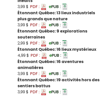
inédits
3,99 $
PDF :
e
PUB :
Étonnant Québec: 13 lieux industriels
plus grands que nature
3,99 $
PDF :
e
PUB :
Étonnant Québec: 9 explorations
souterraines
2,99 $
PDF :
e
PUB :
Étonnant Québec: 16 lieux mystérieux
4,99 $
PDF :
e
PUB :
Étonnant Québec: 16 aventures
animalières
3,99 $
PDF :
e
PUB :
Étonnant Québec: 19 activités hors des
sentiers battus
3,99 $
PDF :
e
PUB :