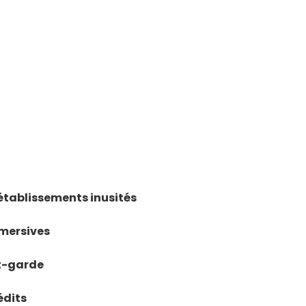
établissements inusités
mmersives
nt-garde
édits