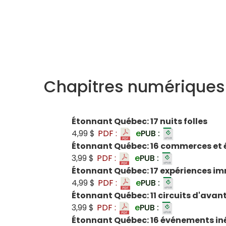
Chapitres numériques
Étonnant Québec: 17 nuits folles
4,99 $
PDF :
e
PUB :
Étonnant Québec: 16 commerces et 
3,99 $
PDF :
e
PUB :
Étonnant Québec: 17 expériences i
4,99 $
PDF :
e
PUB :
Étonnant Québec: 11 circuits d'ava
3,99 $
PDF :
e
PUB :
Étonnant Québec: 16 événements in