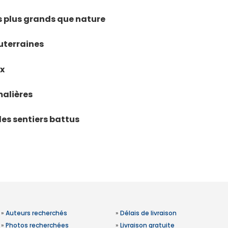
ls plus grands que nature
uterraines
ux
malières
des sentiers battus
»
Auteurs recherchés
»
Délais de livraison
»
Photos recherchées
»
Livraison gratuite