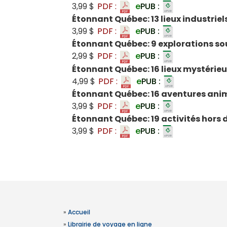
3,99 $
PDF :
e
PUB :
Étonnant Québec: 13 lieux industrie
3,99 $
PDF :
e
PUB :
Étonnant Québec: 9 explorations so
2,99 $
PDF :
e
PUB :
Étonnant Québec: 16 lieux mystérie
4,99 $
PDF :
e
PUB :
Étonnant Québec: 16 aventures ani
3,99 $
PDF :
e
PUB :
Étonnant Québec: 19 activités hors 
3,99 $
PDF :
e
PUB :
»
Accueil
»
Librairie de voyage en ligne