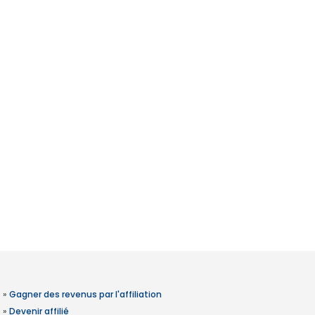
»
Gagner des revenus par l'affiliation
»
Devenir affilié