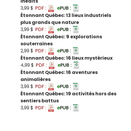
inédits
3,99 $
PDF :
e
PUB :
Étonnant Québec: 13 lieux industriels
plus grands que nature
3,99 $
PDF :
e
PUB :
Étonnant Québec: 9 explorations
souterraines
2,99 $
PDF :
e
PUB :
Étonnant Québec: 16 lieux mystérieux
4,99 $
PDF :
e
PUB :
Étonnant Québec: 16 aventures
animalières
3,99 $
PDF :
e
PUB :
Étonnant Québec: 19 activités hors des
sentiers battus
3,99 $
PDF :
e
PUB :