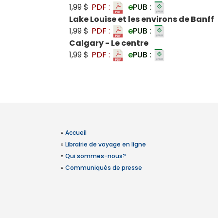
1,99 $
PDF :
e
PUB :
Lake Louise et les environs de Banff
1,99 $
PDF :
e
PUB :
Calgary - Le centre
1,99 $
PDF :
e
PUB :
»
Accueil
»
Librairie de voyage en ligne
»
Qui sommes-nous?
»
Communiqués de presse