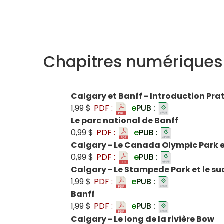
Chapitres numériques
Calgary et Banff - Introduction Pra
1,99 $
PDF :
e
PUB :
Le parc national de Banff
0,99 $
PDF :
e
PUB :
Calgary - Le Canada Olympic Park et 
0,99 $
PDF :
e
PUB :
Calgary - Le Stampede Park et le sud 
1,99 $
PDF :
e
PUB :
Banff
1,99 $
PDF :
e
PUB :
Calgary - Le long de la rivière Bow