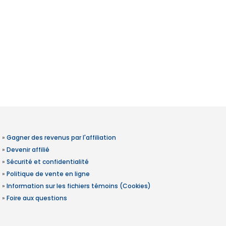
»
Gagner des revenus par l'affiliation
»
Devenir affilié
»
Sécurité et confidentialité
»
Politique de vente en ligne
»
Information sur les fichiers témoins (Cookies)
»
Foire aux questions