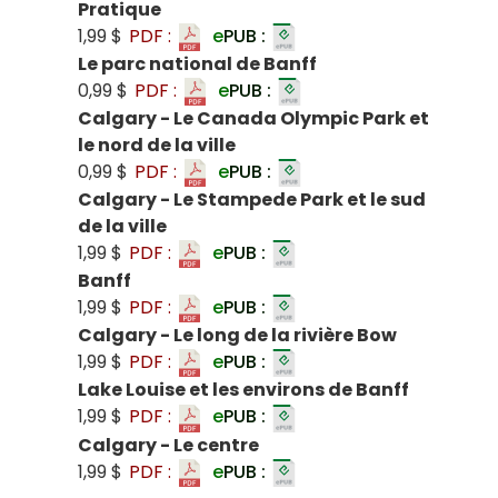
Pratique
1,99 $
PDF :
e
PUB :
Le parc national de Banff
0,99 $
PDF :
e
PUB :
Calgary - Le Canada Olympic Park et
le nord de la ville
0,99 $
PDF :
e
PUB :
Calgary - Le Stampede Park et le sud
de la ville
1,99 $
PDF :
e
PUB :
Banff
1,99 $
PDF :
e
PUB :
Calgary - Le long de la rivière Bow
1,99 $
PDF :
e
PUB :
Lake Louise et les environs de Banff
1,99 $
PDF :
e
PUB :
Calgary - Le centre
1,99 $
PDF :
e
PUB :