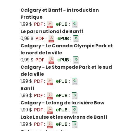
Calgary et Banff - Introduction
Pratique
1,99 $
PDF :
e
PUB :
Le parc national de Banff
0,99 $
PDF :
e
PUB :
Calgary - Le Canada Olympic Park et
le nord de la ville
0,99 $
PDF :
e
PUB :
Calgary - Le Stampede Park et le sud
de la ville
1,99 $
PDF :
e
PUB :
Banff
1,99 $
PDF :
e
PUB :
Calgary - Le long de la rivière Bow
1,99 $
PDF :
e
PUB :
Lake Louise et les environs de Banff
1,99 $
PDF :
e
PUB :