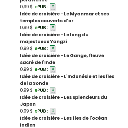
0,99 $
e
PUB :
Idée de croisière - Le Myanmar et ses
temples couverts d’or
0,99 $
e
PUB :
Idée de croisière - Le long du
majestueux Yangzi
0,99 $
e
PUB :
Idée de croisière - Le Gange, fleuve
sacré de l'Inde
0,99 $
e
PUB :
Idée de croisière - L'Indonésie et les Îles
de la Sonde
0,99 $
e
PUB :
Idée de croisière - Les splendeurs du
Japon
0,99 $
e
PUB :
Idée de croisière - Les îles de l'océan
Indien