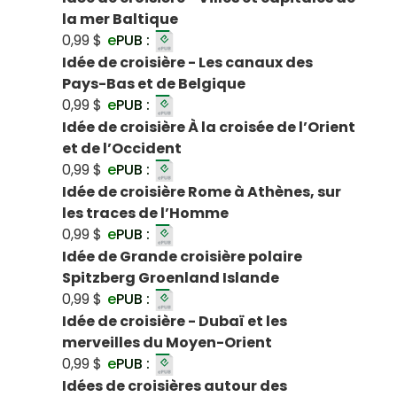
la mer Baltique
0,99 $
e
PUB :
Idée de croisière - Les canaux des
Pays-Bas et de Belgique
0,99 $
e
PUB :
Idée de croisière À la croisée de l’Orient
et de l’Occident
0,99 $
e
PUB :
Idée de croisière Rome à Athènes, sur
les traces de l’Homme
0,99 $
e
PUB :
Idée de Grande croisière polaire
Spitzberg Groenland Islande
0,99 $
e
PUB :
Idée de croisière - Dubaï et les
merveilles du Moyen-Orient
0,99 $
e
PUB :
Idées de croisières autour des