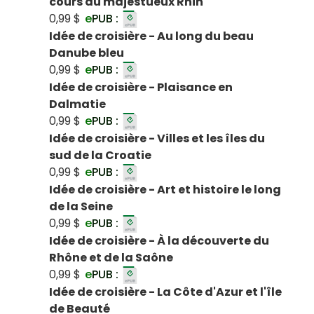
cours du majestueux Rhin
0,99 $
e
PUB :
Idée de croisière - Au long du beau
Danube bleu
0,99 $
e
PUB :
Idée de croisière - Plaisance en
Dalmatie
0,99 $
e
PUB :
Idée de croisière - Villes et les îles du
sud de la Croatie
0,99 $
e
PUB :
Idée de croisière - Art et histoire le long
de la Seine
0,99 $
e
PUB :
Idée de croisière - À la découverte du
Rhône et de la Saône
0,99 $
e
PUB :
Idée de croisière - La Côte d'Azur et l'île
de Beauté