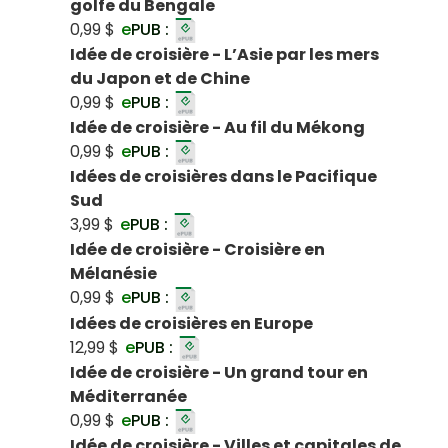
golfe du Bengale
0,99 $
e
PUB :
Idée de croisière - L’Asie par les mers
du Japon et de Chine
0,99 $
e
PUB :
Idée de croisière - Au fil du Mékong
0,99 $
e
PUB :
Idées de croisières dans le Pacifique
Sud
3,99 $
e
PUB :
Idée de croisière - Croisière en
Mélanésie
0,99 $
e
PUB :
Idées de croisières en Europe
12,99 $
e
PUB :
Idée de croisière - Un grand tour en
Méditerranée
0,99 $
e
PUB :
Idée de croisière - Villes et capitales de