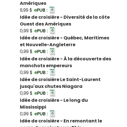
Amériques
9,99 $
e
PUB :
Idée de croisière - Diversité de la côte
Ouest des Amériques
0,99 $
e
PUB :
Idée de croisière - Québec, Maritimes
et Nouvelle-Angleterre
0,99 $
e
PUB :
Idée de croisière - À la découverte des
manchots empereurs
0,99 $
e
PUB :
Idée de croisière Le Saint-Laurent
jusqu'aux chutes Niagara
0,99 $
e
PUB :
Idée de croisière - Le long du
Mississippi
0,99 $
e
PUB :
Idée de croisière - En remontant le