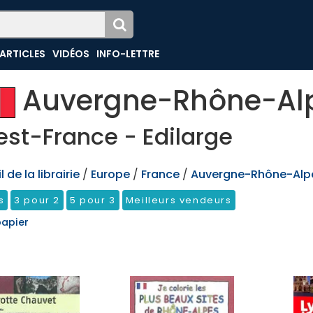
ARTICLES
VIDÉOS
INFO-LETTRE
Auvergne-Rhône-Al
st-France - Edilarge
 de la librairie
/
Europe
/
France
/
Auvergne-Rhône-Alp
s
3 pour 2
5 pour 3
Meilleurs vendeurs
papier