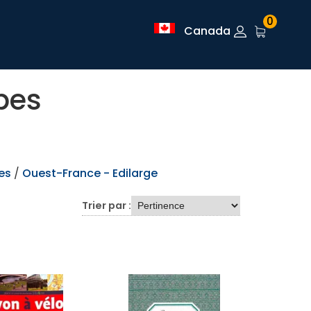
0
Canada
pes
es
/
Ouest-France - Edilarge
Trier par :