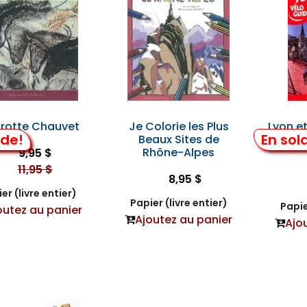
Grotte Chauvet
Je Colorie les Plus
Lyon et
lde!
En sol
Beaux Sites de
Rhône-Alpes
9,95 $
11,95 $
8,95 $
er (livre entier)
Papier (livre entier)
Papie
outez au panier
Ajoutez au panier
Ajo