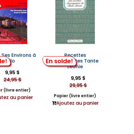
 Ses Environs à
Recettes
de!
En solde!
Vélo
Auvergnates Tante
Léonie
9,95 $
9,95 $
24,95 $
29,95 $
r (livre entier)
Papier (livre entier)
utez au panier
Ajoutez au panier