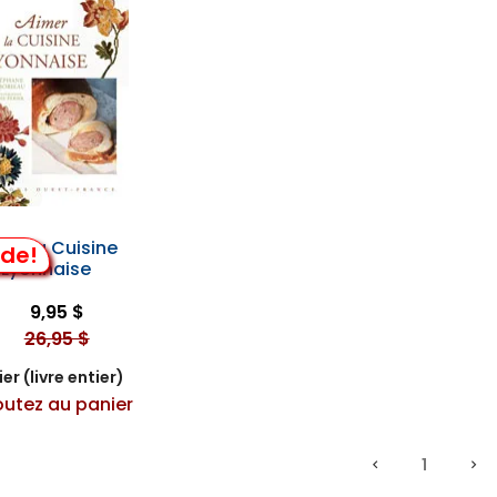
mer la Cuisine
lde!
Lyonnaise
9,95 $
26,95 $
er (livre entier)
outez au panier
1