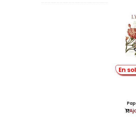
Ai
En so
Papi
Aj