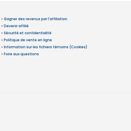
»
Gagner des revenus par l'affiliation
»
Devenir affilié
»
Sécurité et confidentialité
»
Politique de vente en ligne
»
Information sur les fichiers témoins (Cookies)
»
Foire aux questions