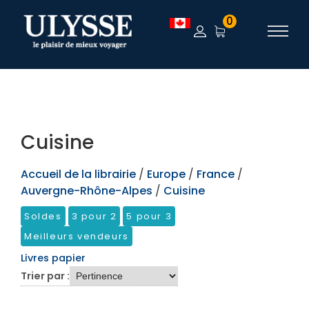
TEST
0
Cuisine
Accueil de la librairie
/
Europe
/
France
/
Auvergne-Rhône-Alpes
/
Cuisine
Soldes
3 pour 2
5 pour 3
Meilleurs vendeurs
Livres papier
Trier par :