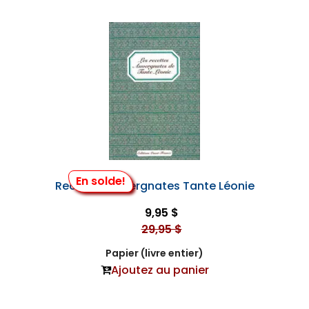
En solde!
Recettes Auvergnates Tante Léonie
9,95 $
29,95 $
Papier (livre entier)
Ajoutez au panier