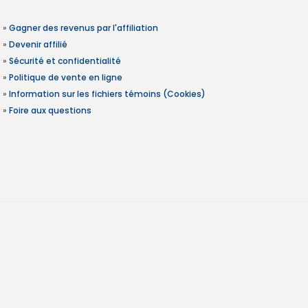
»
Gagner des revenus par l'affiliation
»
Devenir affilié
»
Sécurité et confidentialité
»
Politique de vente en ligne
»
Information sur les fichiers témoins (Cookies)
»
Foire aux questions