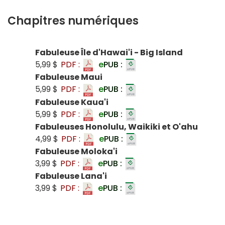
Chapitres numériques
Fabuleuse Île d'Hawai'i - Big Island
5,99 $
PDF :
e
PUB :
Fabuleuse Maui
5,99 $
PDF :
e
PUB :
Fabuleuse Kaua'i
5,99 $
PDF :
e
PUB :
Fabuleuses Honolulu, Waikiki et O'ahu
4,99 $
PDF :
e
PUB :
Fabuleuse Moloka'i
3,99 $
PDF :
e
PUB :
Fabuleuse Lana'i
3,99 $
PDF :
e
PUB :